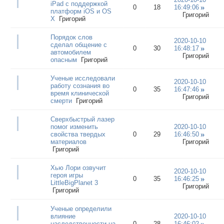
iPad с поддержкой
0
18
16:49:06
платформ iOS и OS
Григорий
X
Григорий
Порядок слов
2020-10-10
сделал общение с
0
30
16:48:17
автомобилем
Григорий
опасным
Григорий
Ученые исследовали
2020-10-10
работу сознания во
0
35
16:47:46
время клинической
Григорий
смерти
Григорий
Сверхбыстрый лазер
помог изменить
2020-10-10
свойства твердых
0
29
16:46:50
материалов
Григорий
Григорий
Хью Лори озвучит
2020-10-10
героя игры
0
35
16:46:25
LittleBigPlanet 3
Григорий
Григорий
Ученые определили
влияние
2020-10-10
наследственности на
0
28
16:46:02