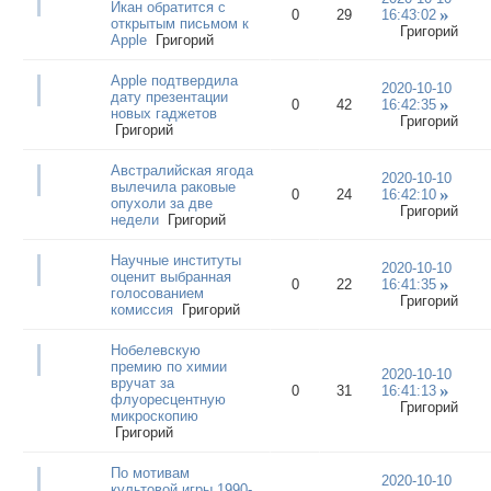
Икан обратится с
0
29
16:43:02
открытым письмом к
Григорий
Apple
Григорий
Apple подтвердила
2020-10-10
дату презентации
0
42
16:42:35
новых гаджетов
Григорий
Григорий
Австралийская ягода
2020-10-10
вылечила раковые
0
24
16:42:10
опухоли за две
Григорий
недели
Григорий
Научные институты
2020-10-10
оценит выбранная
0
22
16:41:35
голосованием
Григорий
комиссия
Григорий
Нобелевскую
премию по химии
2020-10-10
вручат за
0
31
16:41:13
флуоресцентную
Григорий
микроскопию
Григорий
По мотивам
2020-10-10
культовой игры 1990-