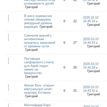
успеваемость детей
Григорий
Григорий
В мясе норвежских
2020-10-10
оленей обнаружен
0
22
16:45:33
рекордный уровень
Григорий
радиации
Григорий
Симпатия врачей к
антибиотикам
2020-10-10
оказалась зависимой
0
27
16:44:53
от времени суток
Григорий
Григорий
Поставщик
сапфирового стекла
2020-10-10
для Apple подал
0
26
16:44:18
заявку на
Григорий
банкротство
Григорий
Warner Bros. откроет
2020-10-10
виртуальную штаб-
0
31
16:43:32
квартиру Бэтмена
Григорий
Григорий
Миллиардер Карл
2020-10-10