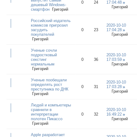
выпустит самый
0
24
17:04:48
дешевый Windows-
Григорий
смартфон
Григорий
Российский издатель
комиксов пригрозил
2020-10-10
засудить
0
23
17:04:28
покупателей
Григорий
Григорий
Ученые сочли
подростковый
2020-10-10
секстинг
0
36
17:03:59
нормальным
Григорий
Григорий
Ученые пообещали
2020-10-10
определять рост
0
31
17:03:28
преступника по ДНК
Григорий
Григорий
Людей и компьютеры
сравнили в
2020-10-10
интерпретации
0
32
16:49:22
полотен Пикассо
Григорий
Григорий
Apple разработает
2020-10-10