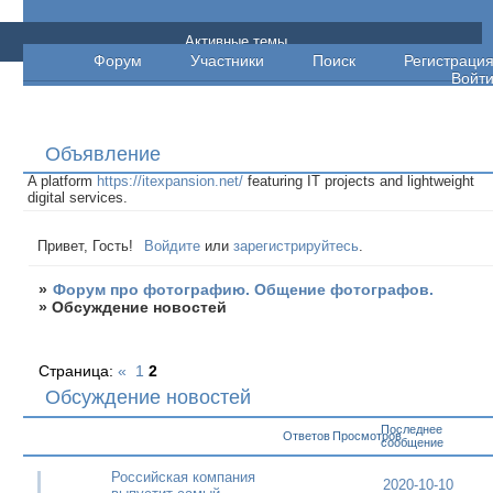
Форум про фотографию. Общение
Активные темы
Форум
Участники
Поиск
Регистраци
фотографов.
Войт
Объявление
A platform
https://itexpansion.net/
featuring IT projects and lightweight
digital services.
Привет, Гость!
Войдите
или
зарегистрируйтесь
.
»
Форум про фотографию. Общение фотографов.
»
Обсуждение новостей
Страница:
«
1
2
Обсуждение новостей
Последнее
Ответов
Просмотров
сообщение
Российская компания
2020-10-10