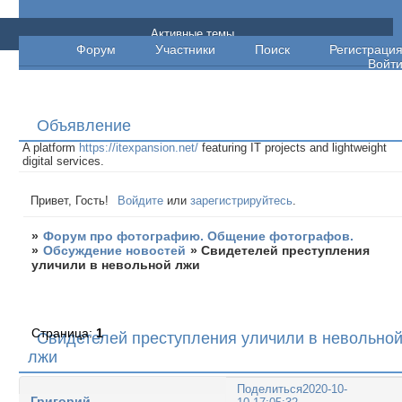
Форум про фотографию. Общение
Активные темы
Форум
Участники
Поиск
Регистраци
фотографов.
Войт
Объявление
A platform
https://itexpansion.net/
featuring IT projects and lightweight
digital services.
Привет, Гость!
Войдите
или
зарегистрируйтесь
.
»
Форум про фотографию. Общение фотографов.
»
Обсуждение новостей
»
Свидетелей преступления
уличили в невольной лжи
Страница:
1
Свидетелей преступления уличили в невольно
лжи
Поделиться
2020-10-
Григорий