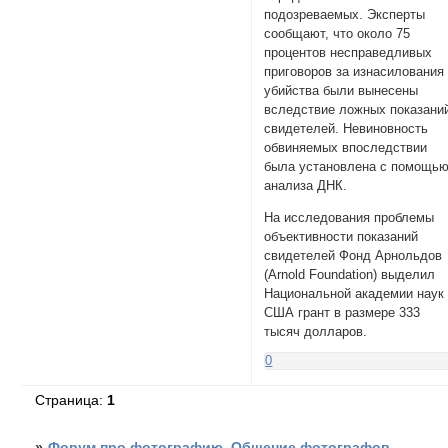
подозреваемых. Эксперты
сообщают, что около 75
процентов несправедливых
приговоров за изнасилования
убийства были вынесены
вследствие ложных показани
свидетелей. Невиновность
обвиняемых впоследствии
была установлена с помощь
анализа ДНК.
На исследования проблемы
объективности показаний
свидетелей Фонд Арнольдов
(Arnold Foundation) выделил
Национальной академии наук
США грант в размере 333
тысяч долларов.
0
Страница:
1
»
Форум про фотографию. Общение фотографов.