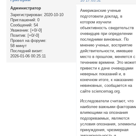
10 17:05:32
Администратор
Американские ученые
Зарегистрирован
: 2020-10-10
подготовили доклад, в
Приглашений:
0
котором изучили
Сообщений:
54
объективность свидетельств
Уважение:
[+0/-0]
очевидцев при определении
Позитив:
[+0/-0]
последними виновных. По
Провел на форуме:
мнению ученых, восприятие
58 минут
действительности, имевшее
Последний визит:
2026-01-06 00:25:11
место в прошлом, меняется с
течением времени. Это може
привести к даче очевидцами
неверных показаний и, в
конечном итоге, к наказанию
невиновных, сообщается на
сайте sciencemag.org.
Исследователи считают, что
наиболее важными факторам
влияющими на опознания
подозреваемых, являются
условия опознания, элемент
принуждения, чрезмерная
эмоциональность и