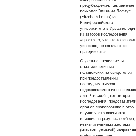
предубеждения. Как замечае
психолог Элизабет Лофтус
(Elizabeth Loftus) из
Калифорнийского
университета в Ирвайне, оди
из авторов исследования,
«просто то, что кто-то говорит
уверенно, не означает его
правдивость».
Отдельно специалисты
отметили влияние
полицейских на свидетелей
при предоставлении
последним выбора
подозреваемого из нескольки
лиц. Как сообщают авторы
исследования, представител
органов правопорядка в этом
случае часто оказывают
влияние на результат отбора,
незначительными жестами
(кивками, улыбкой) направля
выбор очевидцев.