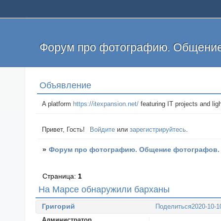
Форум про фотографию. Общение
Объявление
A platform
https://itexpansion.net/
featuring IT projects and lig
Привет, Гость!
Войдите
или
зарегистрируйтесь
.
»
Форум про фотографию. Общение фотографов.
Страница:
1
На Марсе обнаружили барханы
Григорий
Поделиться
2020-10-1
Администратор