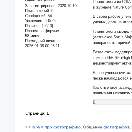
Планетологи из США 
Зарегистрирован
: 2020-10-10
в журнале Nature Com
Приглашений:
0
Сообщений:
54
В своей работе учен
Уважение:
[+0/-0]
ученых, должна игра
Позитив:
[+0/-0]
Провел на форуме:
Планетологи смодели
58 минут
(латинское Syrtis Ma
Последний визит:
поверхность горячей
2026-01-06 00:25:11
Результаты моделиро
камеры HiRISE (High 
демонстрируют актив
Ранее ученые считал
песка наблюдаются е
Как отмечают исслед
понимания механизмо
0
Страница:
1
»
Форум про фотографию. Общение фотографов.