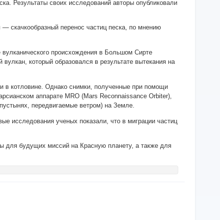
ска. Результаты своих исследований авторы опубликовали
 — скачкообразный перенос частиц песка, по мнению
е вулканического происхождения в Большом Сирте
й вулкан, который образовался в результате вытекания на
ии в котловине. Однако снимки, полученные при помощи
марсианском аппарате MRO (Mars Reconnaissance Orbiter),
пустынях, передвигаемые ветром) на Земле.
вые исследования ученых показали, что в миграции частиц
ды для будущих миссий на Красную планету, а также для