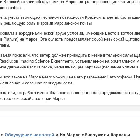
и Великобритании обнаружили на Марсе ветра, переносящие частицы пе
munications.
ые изучили эволюцию песчаной поверхности Красной планеты. Сальтация
ть решающую роль в эрозии марсианской почвы.
ровали в аэродинамической трубе условия, имеющие место в котловин
jor Planum) на Марсе. Эта область представляет собой невысокий щитово
 лавы.
вания показали, что ветер должен приводить к незначительной сальтац
Resolution Imaging Science Experiment), установленной на орбитальном 
ное движение частиц песка, напоминающее барханы (песчаные холмы в 
и, что такое на Марсе невозможно из-за его разреженной атмосферы. Но
жедневная и сезонная периодичности.
ователи, их работа имеет большое значения в плане предсказания пого
в геологической эволюции Марса.
»
Обсуждение новостей
»
На Марсе обнаружили барханы