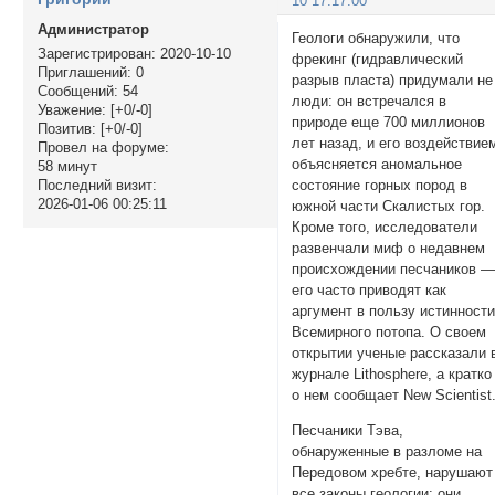
10 17:17:00
Администратор
Геологи обнаружили, что
Зарегистрирован
: 2020-10-10
фрекинг (гидравлический
Приглашений:
0
разрыв пласта) придумали не
Сообщений:
54
люди: он встречался в
Уважение:
[+0/-0]
природе еще 700 миллионов
Позитив:
[+0/-0]
лет назад, и его воздействие
Провел на форуме:
объясняется аномальное
58 минут
состояние горных пород в
Последний визит:
2026-01-06 00:25:11
южной части Скалистых гор.
Кроме того, исследователи
развенчали миф о недавнем
происхождении песчаников 
его часто приводят как
аргумент в пользу истинност
Всемирного потопа. О своем
открытии ученые рассказали 
журнале Lithosphere, а кратко
о нем сообщает New Scientist
Песчаники Тэва,
обнаруженные в разломе на
Передовом хребте, нарушают
все законы геологии: они