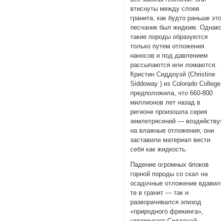
втиснуты между слоев
гранита, как будто раньше эт
песчаник был жидким. Однак
такие породы образуются
только путем отложения
наносов и под давлением
рассыпаются или ломаются.
Кристин Сиддоуэй (Christine
Siddoway ) из Colorado College
предположила, что 660-800
миллионов лет назад в
регионе произошла серия
землетрясений — воздейству
на влажные отложения, они
заставили материал вести
себя как жидкость.
Падение огромных блоков
горной породы со скал на
осадочные отложение вдавил
те в гранит — так и
разворачивался эпизод
«природного фрекинга»,
утверждает Сиддоуэй.