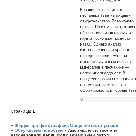
Креационисты считают
песчаники Тэва наглядным
свидетельством Всемирного
потопа. По их мнению, камен
образовался из песчанистого
грунта несколько тысяч лет
назад. Однако анализ
изотопов свинца и урана в
породе позволил ученым
выяснить истинный возраст
минералов в песчанике —
более миллиарда лет. В
процессе эрозии они попали 
отложения, из которых и
сформировались породы Тэв
0
Страница:
1
»
Форум про фотографию. Общение фотографов.
»
Обсуждение новостей
»
Американские геологи
разочаровали верящих во Всемирный потоп