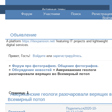
Форум про фотографию. Общение
Активные темы
Форум
Участники
Поиск
Регистраци
фотографов.
Войт
Объявление
A platform
https://itexpansion.net/
featuring IT projects and lightweight
digital services.
Привет, Гость!
Войдите
или
зарегистрируйтесь
.
»
Форум про фотографию. Общение фотографов.
»
Обсуждение новостей
»
Американские геологи
разочаровали верящих во Всемирный потоп
Страница:
1
Американские геологи разочаровали верящих в
Всемирный потоп
Поделиться
2020-10-
Григорий