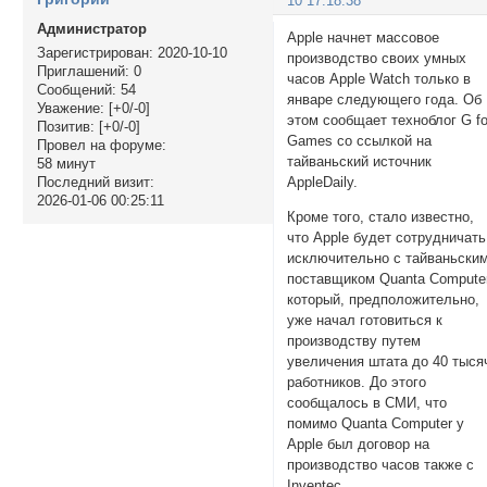
10 17:18:38
Администратор
Apple начнет массовое
Зарегистрирован
: 2020-10-10
производство своих умных
Приглашений:
0
часов Apple Watch только в
Сообщений:
54
январе следующего года. Об
Уважение:
[+0/-0]
этом сообщает техноблог G fo
Позитив:
[+0/-0]
Games со ссылкой на
Провел на форуме:
тайваньский источник
58 минут
AppleDaily.
Последний визит:
2026-01-06 00:25:11
Кроме того, стало известно,
что Apple будет сотрудничать
исключительно с тайваньски
поставщиком Quanta Computer
который, предположительно,
уже начал готовиться к
производству путем
увеличения штата до 40 тыся
работников. До этого
сообщалось в СМИ, что
помимо Quanta Computer у
Apple был договор на
производство часов также с
Inventec.