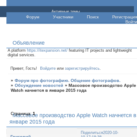
Форум про фотографию. Общение
Активные темы
Форум
Участники
Поиск
Регистраци
фотографов.
Войт
Объявление
A platform
https://itexpansion.net/
featuring IT projects and lightweight
digital services.
Привет, Гость!
Войдите
или
зарегистрируйтесь
.
»
Форум про фотографию. Общение фотографов.
»
Обсуждение новостей
»
Массовое производство Apple
Watch начнется в январе 2015 года
Страница:
1
Массовое производство Apple Watch начнется в
январе 2015 года
Поделиться
2020-10-
Григорий