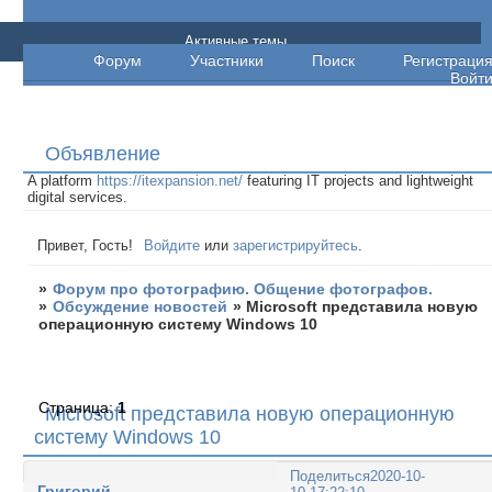
Форум про фотографию. Общение
Активные темы
Форум
Участники
Поиск
Регистраци
фотографов.
Войт
Объявление
A platform
https://itexpansion.net/
featuring IT projects and lightweight
digital services.
Привет, Гость!
Войдите
или
зарегистрируйтесь
.
»
Форум про фотографию. Общение фотографов.
»
Обсуждение новостей
»
Microsoft представила новую
операционную систему Windows 10
Страница:
1
Microsoft представила новую операционную
систему Windows 10
Поделиться
2020-10-
Григорий