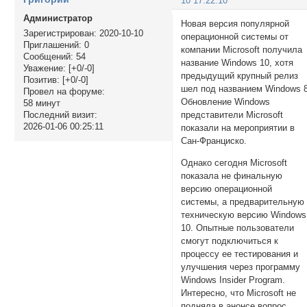
10 17:22:10
Администратор
Новая версия популярной
Зарегистрирован
: 2020-10-10
операционной системы от
Приглашений:
0
компании Microsoft получила
Сообщений:
54
название Windows 10, хотя
Уважение:
[+0/-0]
предыдущий крупный релиз
Позитив:
[+0/-0]
шел под названием Windows 8
Провел на форуме:
Обновление Windows
58 минут
представители Microsoft
Последний визит:
2026-01-06 00:25:11
показали на мероприятии в
Сан-Франциско.
Однако сегодня Microsoft
показала не финальную
версию операционной
системы, а предварительную
техническую версию Windows
10. Опытные пользователи
смогут подключиться к
процессу ее тестирования и
улучшения через программу
Windows Insider Program.
Интересно, что Microsoft не
подняла в анонсе вопрос