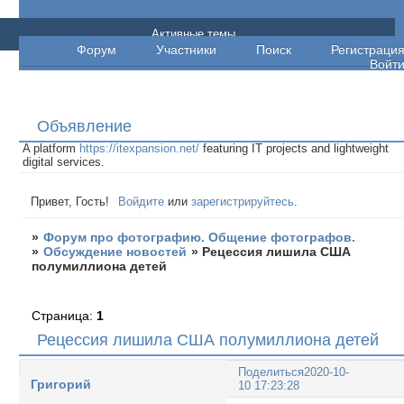
Форум про фотографию. Общение
Активные темы
Форум
Участники
Поиск
Регистраци
фотографов.
Войт
Объявление
A platform
https://itexpansion.net/
featuring IT projects and lightweight
digital services.
Привет, Гость!
Войдите
или
зарегистрируйтесь
.
»
Форум про фотографию. Общение фотографов.
»
Обсуждение новостей
»
Рецессия лишила США
полумиллиона детей
Страница:
1
Рецессия лишила США полумиллиона детей
Поделиться
2020-10-
Григорий
10 17:23:28